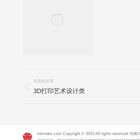
项
历史的文章
目
3D打印艺术设计类
上
一
导
项
航
目：
intimake.com Copyright © 2015 All righ