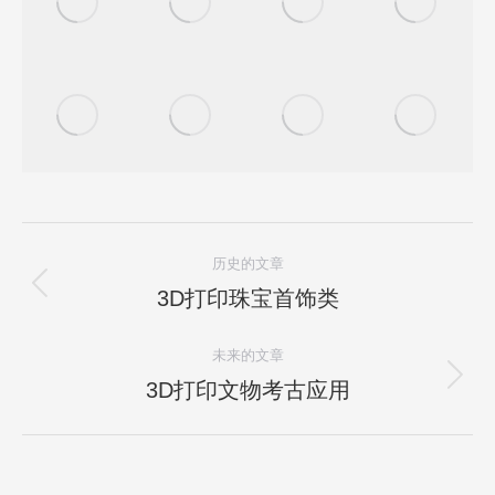
项
历史的文章
目
3D打印珠宝首饰类
上
一
导
未来的文章
项
航
目：
3D打印文物考古应用
下
一
项
目：