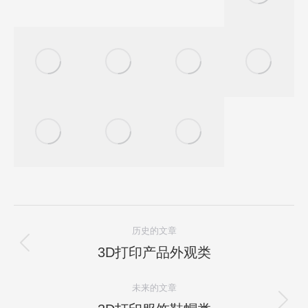
项
历史的文章
目
3D打印产品外观类
上
一
导
未来的文章
项
目：