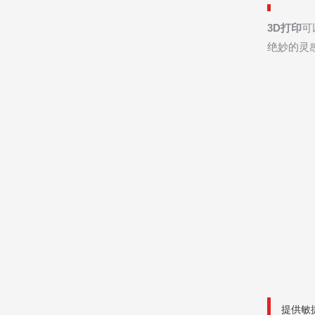
3D打印
可
绝妙的灵
提供敏